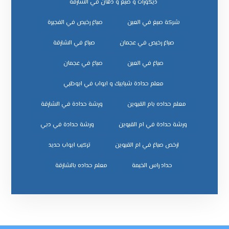
ديكورات و صبغ و دهان في الشارقة
شركة صبغ في العين
صباغ رخيص في الفجيرة
صباغ رخيص في عجمان
صباغ في الشارقة
صباغ في العين
صباغ في عجمان
معلم حدادة شبابيك و ابواب في ابوظبي
معلم حداده بام القيوين
ورشة حدادة في الشارقة
ورشة حدادة في ام القيوين
ورشة حدادة في دبي
ﺗﺮﻛﻴﺐ اﺑﻮاب ﺣﺪﻳﺪ
ﺣﺪاد راس اﻟﺨﻴﻤﺔ
ﻣﻌﻠﻢ ﺣﺪاده ﺑﺎﻟﺸﺎرﻗﺔ