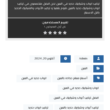
تركيب ابواب وشبابيك حديد في العين نحن افضل متخصصون في تركيب
ابواب وشبابيك حديد بالعين نقوم بتنفيذ و تركيب الأبواب والشبابيك الحديد
باقل الاسعار.
تقييم المستخدمون:
كن أول المصوتون !
Admin
أكتوبر 20, 2024
العين
أسعار معلم حداده بالعين
ابواب حديد في العين
ابواب وشبابيك حديد في العين
افضل تركيب أبواب وشبابيك في العين
تركيب أبواب وشبابيك حديد بالعين
ﺗﺮﻛﻴﺐ اﺑﻮاب ﺣﺪﻳﺪ