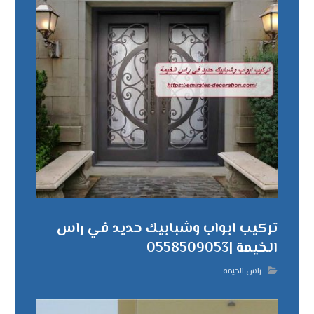
تركيب ابواب وشبابيك حديد في راس
الخيمة |0558509053
راس الخيمة