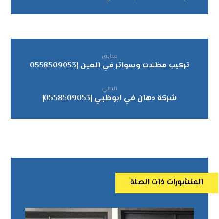
سابق
تركيب مظلات وسواتر في العين |0558509053
التالي
شركة دهان في ابوظبي |0558509053|
المنشورات ذات الصلة