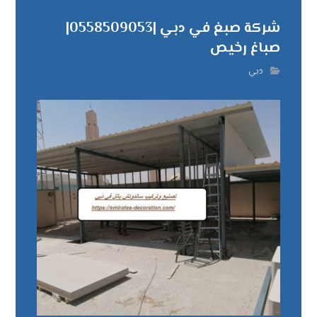
شركة صبغ في دبي |0558509053|
صباغ رخيص
دبي