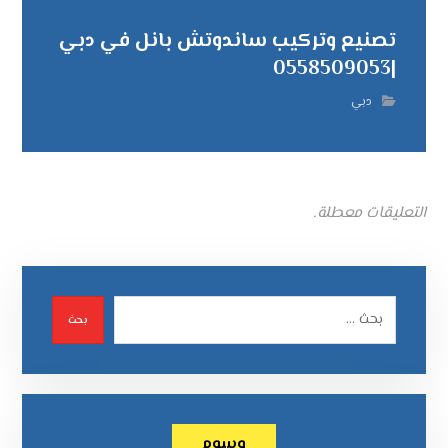
تصنيع وتركيب ساندوتش بانل في دبي
|0558509053
دبي
التعليقات معطلة.
بحث
وسوم