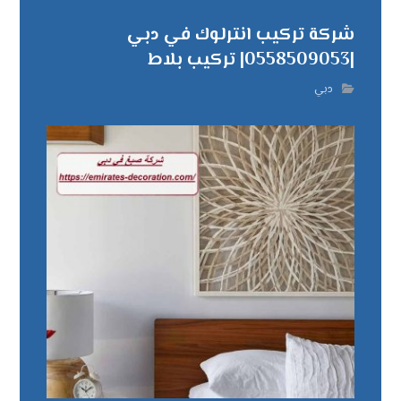
شركة تركيب انترلوك في دبي
|0558509053| تركيب بلاط
دبي