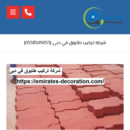
شركة تركيب طابوق في دبى |0558509053|