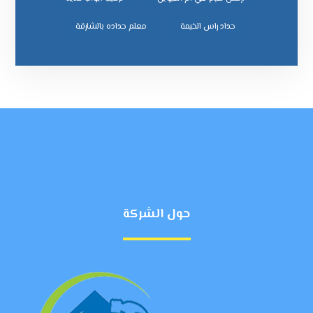
ﺣﺪاد راس اﻟﺨﻴﻤﺔ
ﻣﻌﻠﻢ ﺣﺪاده ﺑﺎﻟﺸﺎرﻗﺔ
حول الشركة