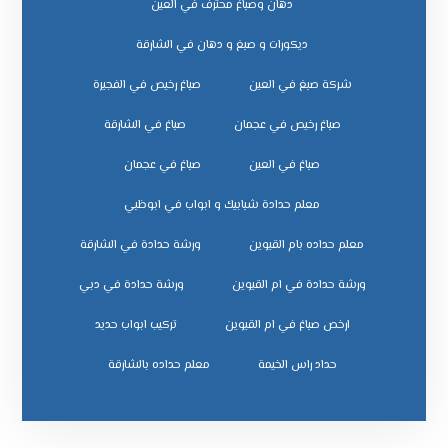
دهان وصباغ محترف في العين
ديكورات و صبغ و دهان في الشارقة
شركة صبغ في العين
صباغ رخيص في الفجيرة
صباغ رخيص في عجمان
صباغ في الشارقة
صباغ في العين
صباغ في عجمان
معلم حدادة شبابيك و ابواب في ابوظبي
معلم حداده بام القيوين
ورشة حدادة في الشارقة
ورشة حدادة في ام القيوين
ورشة حدادة في دبي
ﺗﺮﻛﻴﺐ اﺑﻮاب ﺣﺪﻳﺪ
ﺣﺪاد راس اﻟﺨﻴﻤﺔ
ﻣﻌﻠﻢ ﺣﺪاده ﺑﺎﻟﺸﺎرﻗﺔ