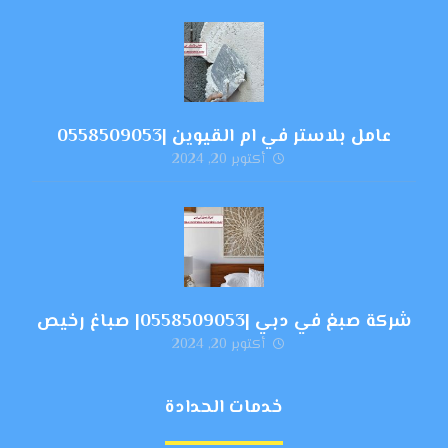
عامل بلاستر في ام القيوين |0558509053
أكتوبر 20, 2024
شركة صبغ في دبي |0558509053| صباغ رخيص
أكتوبر 20, 2024
خدمات الحدادة