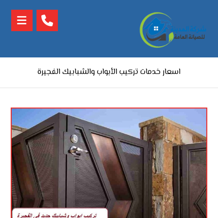
اسعار خدمات تركيب اﻷﺑﻮاب واﻟﺸﺒﺎﺑﻴﻚ الفجيرة