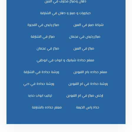
دهان وصباغ محترف في العين
ديكورات و صبغ و دهان في الشارقة
شركة صبغ في العين
صباغ رخيص في الفجيرة
صباغ رخيص في عجمان
صباغ في الشارقة
صباغ في العين
صباغ في عجمان
معلم حدادة شبابيك و ابواب في ابوظبي
معلم حداده بام القيوين
ورشة حدادة في الشارقة
ورشة حدادة في ام القيوين
ورشة حدادة في دبي
ﺗﺮﻛﻴﺐ اﺑﻮاب ﺣﺪﻳﺪ
ﺣﺪاد راس اﻟﺨﻴﻤﺔ
ﻣﻌﻠﻢ ﺣﺪاده ﺑﺎﻟﺸﺎرﻗﺔ