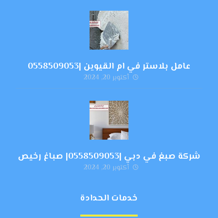
عامل بلاستر في ام القيوين |0558509053
أكتوبر 20, 2024
شركة صبغ في دبي |0558509053| صباغ رخيص
أكتوبر 20, 2024
خدمات الحدادة