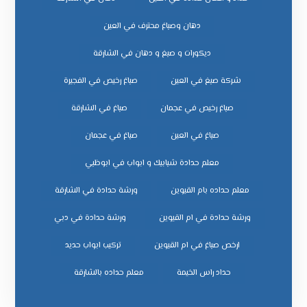
دهان وصباغ محترف في العين
ديكورات و صبغ و دهان في الشارقة
شركة صبغ في العين
صباغ رخيص في الفجيرة
صباغ رخيص في عجمان
صباغ في الشارقة
صباغ في العين
صباغ في عجمان
معلم حدادة شبابيك و ابواب في ابوظبي
معلم حداده بام القيوين
ورشة حدادة في الشارقة
ورشة حدادة في ام القيوين
ورشة حدادة في دبي
ﺗﺮﻛﻴﺐ اﺑﻮاب ﺣﺪﻳﺪ
ﺣﺪاد راس اﻟﺨﻴﻤﺔ
ﻣﻌﻠﻢ ﺣﺪاده ﺑﺎﻟﺸﺎرﻗﺔ