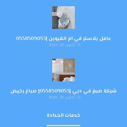
عامل بلاستر في ام القيوين |0558509053
أكتوبر 20, 2024
شركة صبغ في دبي |0558509053| صباغ رخيص
أكتوبر 20, 2024
خدمات الحدادة