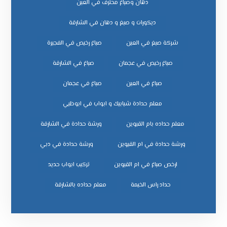
دهان وصباغ محترف في العين
ديكورات و صبغ و دهان في الشارقة
شركة صبغ في العين
صباغ رخيص في الفجيرة
صباغ رخيص في عجمان
صباغ في الشارقة
صباغ في العين
صباغ في عجمان
معلم حدادة شبابيك و ابواب في ابوظبي
معلم حداده بام القيوين
ورشة حدادة في الشارقة
ورشة حدادة في ام القيوين
ورشة حدادة في دبي
ﺗﺮﻛﻴﺐ اﺑﻮاب ﺣﺪﻳﺪ
ﺣﺪاد راس اﻟﺨﻴﻤﺔ
ﻣﻌﻠﻢ ﺣﺪاده ﺑﺎﻟﺸﺎرﻗﺔ