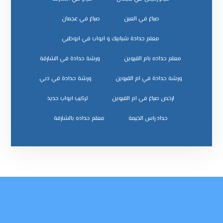
صباغ في العين
صباغ في عجمان
معلم حدادة شبابيك و ابواب في ابوظبي
معلم حداده بام القيوين
ورشة حدادة في الشارقة
ورشة حدادة في ام القيوين
ورشة حدادة في دبي
ﺗﺮﻛﻴﺐ اﺑﻮاب ﺣﺪﻳﺪ
ﺣﺪاد راس اﻟﺨﻴﻤﺔ
ﻣﻌﻠﻢ ﺣﺪاده ﺑﺎﻟﺸﺎرﻗﺔ