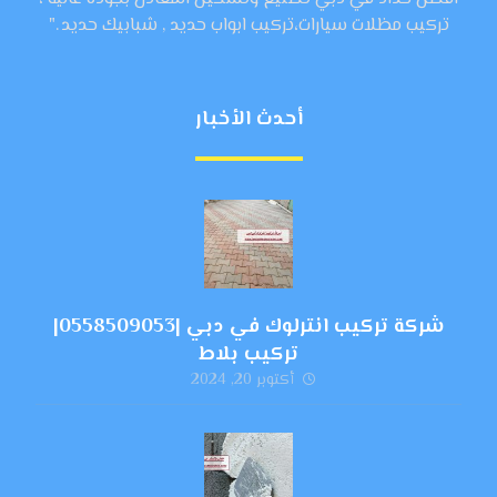
تركيب مظلات سيارات،تركيب ابواب حديد , شبابيك حديد ."
أحدث الأخبار
شركة تركيب انترلوك في دبي |0558509053|
تركيب بلاط
أكتوبر 20, 2024