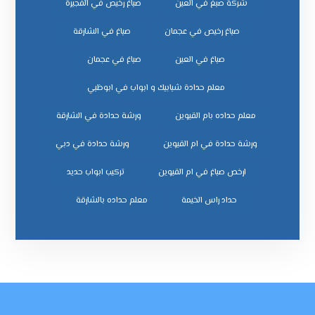
شركة صبغ في العين
صباغ رخيص في الفجيرة
صباغ رخيص في عجمان
صباغ في الشارقة
صباغ في العين
صباغ في عجمان
معلم حدادة شبابيك و ابواب في ابوظبي
معلم حداده بام القيوين
ورشة حدادة في الشارقة
ورشة حدادة في ام القيوين
ورشة حدادة في دبي
ﺗﺮﻛﻴﺐ اﺑﻮاب ﺣﺪﻳﺪ
ﺣﺪاد راس اﻟﺨﻴﻤﺔ
ﻣﻌﻠﻢ ﺣﺪاده ﺑﺎﻟﺸﺎرﻗﺔ