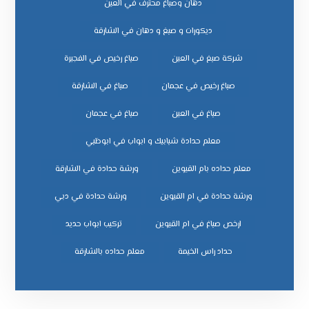
دهان وصباغ محترف في العين
ديكورات و صبغ و دهان في الشارقة
شركة صبغ في العين
صباغ رخيص في الفجيرة
صباغ رخيص في عجمان
صباغ في الشارقة
صباغ في العين
صباغ في عجمان
معلم حدادة شبابيك و ابواب في ابوظبي
معلم حداده بام القيوين
ورشة حدادة في الشارقة
ورشة حدادة في ام القيوين
ورشة حدادة في دبي
ﺗﺮﻛﻴﺐ اﺑﻮاب ﺣﺪﻳﺪ
ﺣﺪاد راس اﻟﺨﻴﻤﺔ
ﻣﻌﻠﻢ ﺣﺪاده ﺑﺎﻟﺸﺎرﻗﺔ