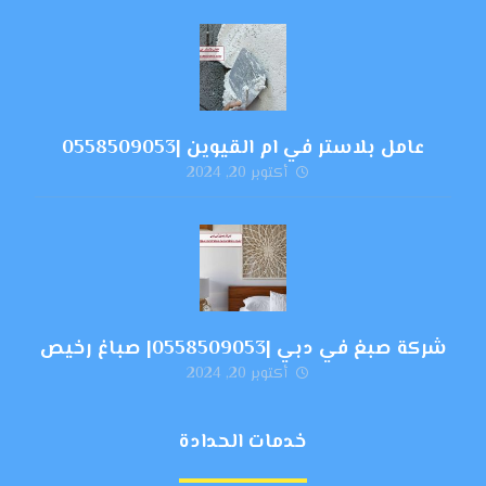
عامل بلاستر في ام القيوين |0558509053
أكتوبر 20, 2024
شركة صبغ في دبي |0558509053| صباغ رخيص
أكتوبر 20, 2024
خدمات الحدادة