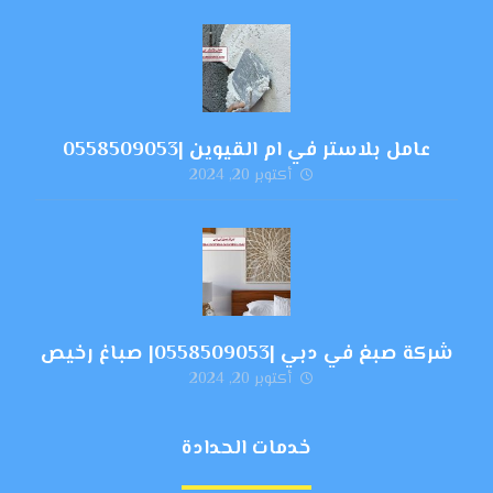
عامل بلاستر في ام القيوين |0558509053
أكتوبر 20, 2024
شركة صبغ في دبي |0558509053| صباغ رخيص
أكتوبر 20, 2024
خدمات الحدادة