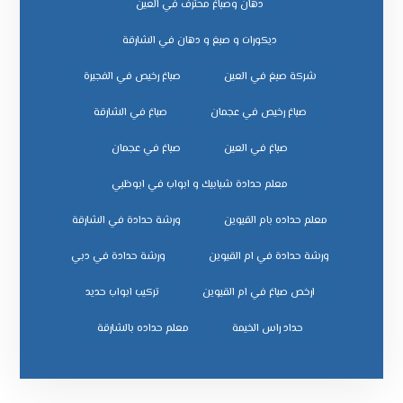
دهان وصباغ محترف في العين
ديكورات و صبغ و دهان في الشارقة
شركة صبغ في العين
صباغ رخيص في الفجيرة
صباغ رخيص في عجمان
صباغ في الشارقة
صباغ في العين
صباغ في عجمان
معلم حدادة شبابيك و ابواب في ابوظبي
معلم حداده بام القيوين
ورشة حدادة في الشارقة
ورشة حدادة في ام القيوين
ورشة حدادة في دبي
ﺗﺮﻛﻴﺐ اﺑﻮاب ﺣﺪﻳﺪ
ﺣﺪاد راس اﻟﺨﻴﻤﺔ
ﻣﻌﻠﻢ ﺣﺪاده ﺑﺎﻟﺸﺎرﻗﺔ