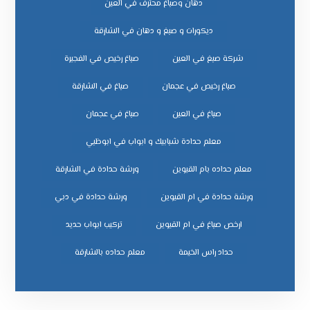
دهان وصباغ محترف في العين
ديكورات و صبغ و دهان في الشارقة
شركة صبغ في العين
صباغ رخيص في الفجيرة
صباغ رخيص في عجمان
صباغ في الشارقة
صباغ في العين
صباغ في عجمان
معلم حدادة شبابيك و ابواب في ابوظبي
معلم حداده بام القيوين
ورشة حدادة في الشارقة
ورشة حدادة في ام القيوين
ورشة حدادة في دبي
ﺗﺮﻛﻴﺐ اﺑﻮاب ﺣﺪﻳﺪ
ﺣﺪاد راس اﻟﺨﻴﻤﺔ
ﻣﻌﻠﻢ ﺣﺪاده ﺑﺎﻟﺸﺎرﻗﺔ