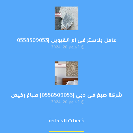
عامل بلاستر في ام القيوين |0558509053
أكتوبر 20, 2024
شركة صبغ في دبي |0558509053| صباغ رخيص
أكتوبر 20, 2024
خدمات الحدادة