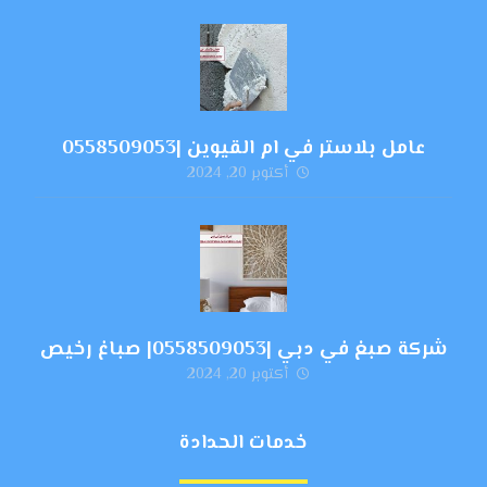
عامل بلاستر في ام القيوين |0558509053
أكتوبر 20, 2024
شركة صبغ في دبي |0558509053| صباغ رخيص
أكتوبر 20, 2024
خدمات الحدادة