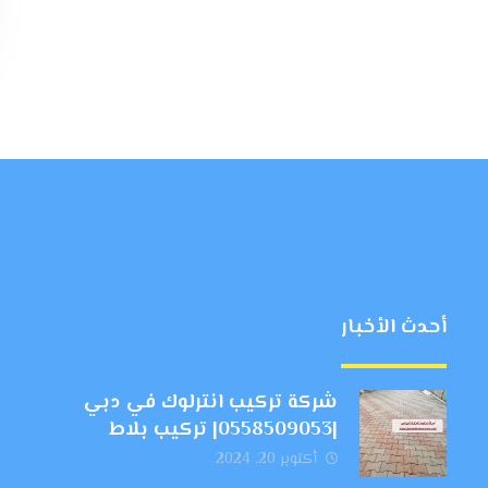
أحدث الأخبار
شركة تركيب انترلوك في دبي
|0558509053| تركيب بلاط
أكتوبر 20, 2024