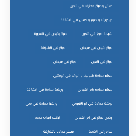
دهان وصباغ محترف في العين
ديكورات و صبغ و دهان في الشارقة
شركة صبغ في العين
صباغ رخيص في الفجيرة
صباغ رخيص في عجمان
صباغ في الشارقة
صباغ في العين
صباغ في عجمان
معلم حدادة شبابيك و ابواب في ابوظبي
معلم حداده بام القيوين
ورشة حدادة في الشارقة
ورشة حدادة في ام القيوين
ورشة حدادة في دبي
ﺗﺮﻛﻴﺐ اﺑﻮاب ﺣﺪﻳﺪ
ﺣﺪاد راس اﻟﺨﻴﻤﺔ
ﻣﻌﻠﻢ ﺣﺪاده ﺑﺎﻟﺸﺎرﻗﺔ