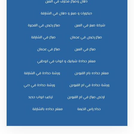
دهان وصباغ محترف في العين
ديكورات و صبغ و دهان في الشارقة
شركة صبغ في العين
صباغ رخيص في الفجيرة
صباغ رخيص في عجمان
صباغ في الشارقة
صباغ في العين
صباغ في عجمان
معلم حدادة شبابيك و ابواب في ابوظبي
معلم حداده بام القيوين
ورشة حدادة في الشارقة
ورشة حدادة في ام القيوين
ورشة حدادة في دبي
ﺗﺮﻛﻴﺐ اﺑﻮاب ﺣﺪﻳﺪ
ﺣﺪاد راس اﻟﺨﻴﻤﺔ
ﻣﻌﻠﻢ ﺣﺪاده ﺑﺎﻟﺸﺎرﻗﺔ