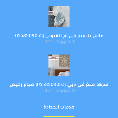
عامل بلاستر في ام القيوين |0558509053
أكتوبر 20, 2024
شركة صبغ في دبي |0558509053| صباغ رخيص
أكتوبر 20, 2024
خدمات الحدادة