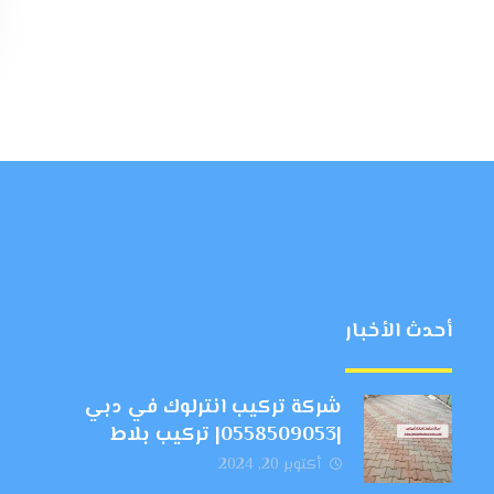
أحدث الأخبار
شركة تركيب انترلوك في دبي
|0558509053| تركيب بلاط
أكتوبر 20, 2024