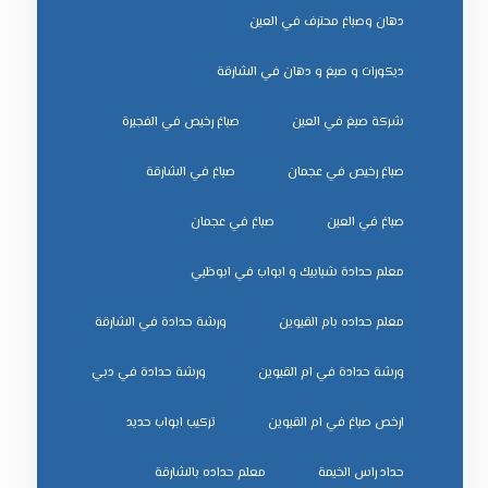
دهان وصباغ محترف في العين
ديكورات و صبغ و دهان في الشارقة
شركة صبغ في العين
صباغ رخيص في الفجيرة
صباغ رخيص في عجمان
صباغ في الشارقة
صباغ في العين
صباغ في عجمان
معلم حدادة شبابيك و ابواب في ابوظبي
معلم حداده بام القيوين
ورشة حدادة في الشارقة
ورشة حدادة في ام القيوين
ورشة حدادة في دبي
ﺗﺮﻛﻴﺐ اﺑﻮاب ﺣﺪﻳﺪ
ﺣﺪاد راس اﻟﺨﻴﻤﺔ
ﻣﻌﻠﻢ ﺣﺪاده ﺑﺎﻟﺸﺎرﻗﺔ