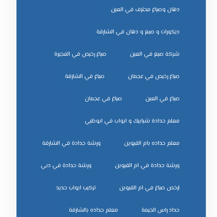
دهان وصباغ محترف في العين
ديكورات و صبغ و دهان في الشارقة
شركة صبغ في العين
صباغ رخيص في الفجيرة
صباغ رخيص في عجمان
صباغ في الشارقة
صباغ في العين
صباغ في عجمان
معلم حدادة شبابيك و ابواب في ابوظبي
معلم حداده بام القيوين
ورشة حدادة في الشارقة
ورشة حدادة في ام القيوين
ورشة حدادة في دبي
ﺗﺮﻛﻴﺐ اﺑﻮاب ﺣﺪﻳﺪ
ﺣﺪاد راس اﻟﺨﻴﻤﺔ
ﻣﻌﻠﻢ ﺣﺪاده ﺑﺎﻟﺸﺎرﻗﺔ