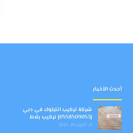
أحدث الأخبار
شركة تركيب انترلوك في دبي
|0558509053| تركيب بلاط
أكتوبر 20, 2024