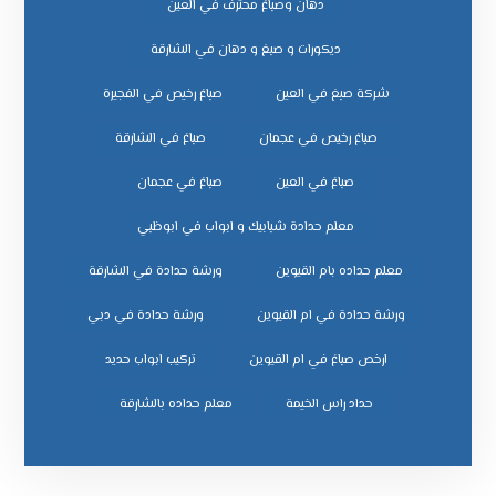
دهان وصباغ محترف في العين
ديكورات و صبغ و دهان في الشارقة
شركة صبغ في العين
صباغ رخيص في الفجيرة
صباغ رخيص في عجمان
صباغ في الشارقة
صباغ في العين
صباغ في عجمان
معلم حدادة شبابيك و ابواب في ابوظبي
معلم حداده بام القيوين
ورشة حدادة في الشارقة
ورشة حدادة في ام القيوين
ورشة حدادة في دبي
ﺗﺮﻛﻴﺐ اﺑﻮاب ﺣﺪﻳﺪ
ﺣﺪاد راس اﻟﺨﻴﻤﺔ
ﻣﻌﻠﻢ ﺣﺪاده ﺑﺎﻟﺸﺎرﻗﺔ