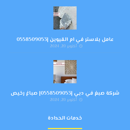
عامل بلاستر في ام القيوين |0558509053
أكتوبر 20, 2024
شركة صبغ في دبي |0558509053| صباغ رخيص
أكتوبر 20, 2024
خدمات الحدادة