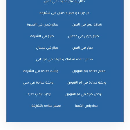
دهان وصباغ محترف في العين
ديكورات و صبغ و دهان في الشارقة
شركة صبغ في العين
صباغ رخيص في الفجيرة
صباغ رخيص في عجمان
صباغ في الشارقة
صباغ في العين
صباغ في عجمان
معلم حدادة شبابيك و ابواب في ابوظبي
معلم حداده بام القيوين
ورشة حدادة في الشارقة
ورشة حدادة في ام القيوين
ورشة حدادة في دبي
ﺗﺮﻛﻴﺐ اﺑﻮاب ﺣﺪﻳﺪ
ﺣﺪاد راس اﻟﺨﻴﻤﺔ
ﻣﻌﻠﻢ ﺣﺪاده ﺑﺎﻟﺸﺎرﻗﺔ