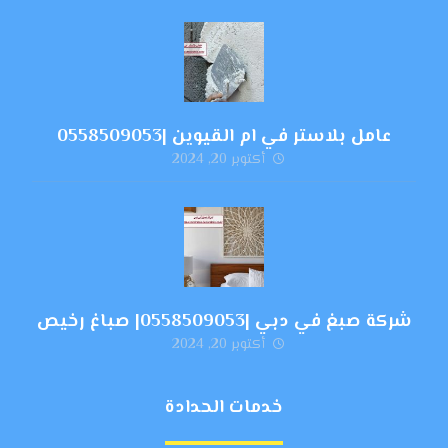
عامل بلاستر في ام القيوين |0558509053
أكتوبر 20, 2024
شركة صبغ في دبي |0558509053| صباغ رخيص
أكتوبر 20, 2024
خدمات الحدادة