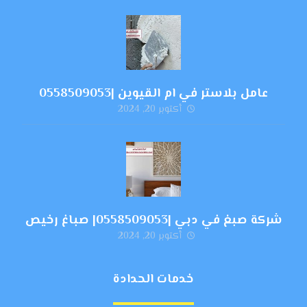
عامل بلاستر في ام القيوين |0558509053
أكتوبر 20, 2024
شركة صبغ في دبي |0558509053| صباغ رخيص
أكتوبر 20, 2024
خدمات الحدادة