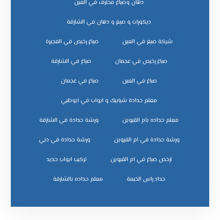
دهان وصباغ محترف في العين
ديكورات و صبغ و دهان في الشارقة
شركة صبغ في العين
صباغ رخيص في الفجيرة
صباغ رخيص في عجمان
صباغ في الشارقة
صباغ في العين
صباغ في عجمان
معلم حدادة شبابيك و ابواب في ابوظبي
معلم حداده بام القيوين
ورشة حدادة في الشارقة
ورشة حدادة في ام القيوين
ورشة حدادة في دبي
ﺗﺮﻛﻴﺐ اﺑﻮاب ﺣﺪﻳﺪ
ﺣﺪاد راس اﻟﺨﻴﻤﺔ
ﻣﻌﻠﻢ ﺣﺪاده ﺑﺎﻟﺸﺎرﻗﺔ