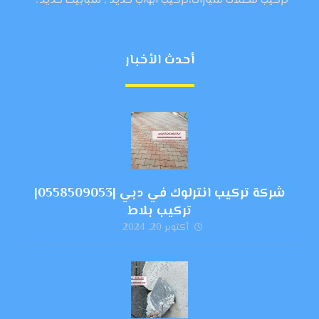
تركيب مظلات سيارات،تركيب ابواب حديد , شبابيك حديد ."
أحدث الأخبار
شركة تركيب انترلوك في دبي |0558509053|
تركيب بلاط
أكتوبر 20, 2024