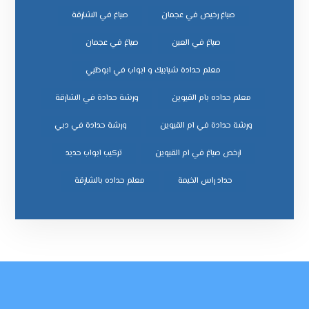
صباغ رخيص في عجمان
صباغ في الشارقة
صباغ في العين
صباغ في عجمان
معلم حدادة شبابيك و ابواب في ابوظبي
معلم حداده بام القيوين
ورشة حدادة في الشارقة
ورشة حدادة في ام القيوين
ورشة حدادة في دبي
ﺗﺮﻛﻴﺐ اﺑﻮاب ﺣﺪﻳﺪ
ﺣﺪاد راس اﻟﺨﻴﻤﺔ
ﻣﻌﻠﻢ ﺣﺪاده ﺑﺎﻟﺸﺎرﻗﺔ