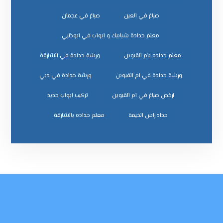
صباغ في العين
صباغ في عجمان
معلم حدادة شبابيك و ابواب في ابوظبي
معلم حداده بام القيوين
ورشة حدادة في الشارقة
ورشة حدادة في ام القيوين
ورشة حدادة في دبي
ﺗﺮﻛﻴﺐ اﺑﻮاب ﺣﺪﻳﺪ
ﺣﺪاد راس اﻟﺨﻴﻤﺔ
ﻣﻌﻠﻢ ﺣﺪاده ﺑﺎﻟﺸﺎرﻗﺔ