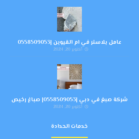
عامل بلاستر في ام القيوين |0558509053
أكتوبر 20, 2024
شركة صبغ في دبي |0558509053| صباغ رخيص
أكتوبر 20, 2024
خدمات الحدادة