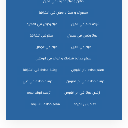
دهان وصباغ محترف في العين
ديكورات و صبغ و دهان في الشارقة
شركة صبغ في العين
صباغ رخيص في الفجيرة
صباغ رخيص في عجمان
صباغ في الشارقة
صباغ في العين
صباغ في عجمان
معلم حدادة شبابيك و ابواب في ابوظبي
معلم حداده بام القيوين
ورشة حدادة في الشارقة
ورشة حدادة في ام القيوين
ورشة حدادة في دبي
ﺗﺮﻛﻴﺐ اﺑﻮاب ﺣﺪﻳﺪ
ﺣﺪاد راس اﻟﺨﻴﻤﺔ
ﻣﻌﻠﻢ ﺣﺪاده ﺑﺎﻟﺸﺎرﻗﺔ