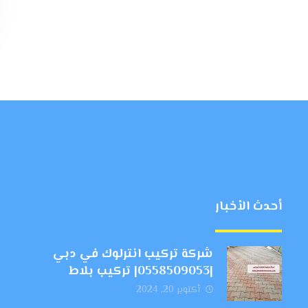
أحدث الأخبار
شركة تركيب انترلوك في دبي
|0558509053| تركيب بلاط
أكتوبر 20, 2024