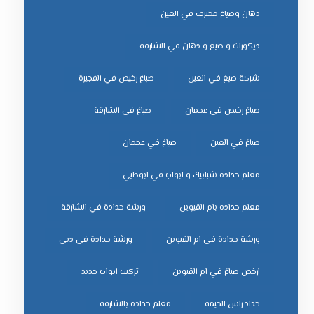
دهان وصباغ محترف في العين
ديكورات و صبغ و دهان في الشارقة
شركة صبغ في العين
صباغ رخيص في الفجيرة
صباغ رخيص في عجمان
صباغ في الشارقة
صباغ في العين
صباغ في عجمان
معلم حدادة شبابيك و ابواب في ابوظبي
معلم حداده بام القيوين
ورشة حدادة في الشارقة
ورشة حدادة في ام القيوين
ورشة حدادة في دبي
ﺗﺮﻛﻴﺐ اﺑﻮاب ﺣﺪﻳﺪ
ﺣﺪاد راس اﻟﺨﻴﻤﺔ
ﻣﻌﻠﻢ ﺣﺪاده ﺑﺎﻟﺸﺎرﻗﺔ