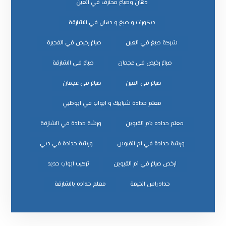
دهان وصباغ محترف في العين
ديكورات و صبغ و دهان في الشارقة
شركة صبغ في العين
صباغ رخيص في الفجيرة
صباغ رخيص في عجمان
صباغ في الشارقة
صباغ في العين
صباغ في عجمان
معلم حدادة شبابيك و ابواب في ابوظبي
معلم حداده بام القيوين
ورشة حدادة في الشارقة
ورشة حدادة في ام القيوين
ورشة حدادة في دبي
ﺗﺮﻛﻴﺐ اﺑﻮاب ﺣﺪﻳﺪ
ﺣﺪاد راس اﻟﺨﻴﻤﺔ
ﻣﻌﻠﻢ ﺣﺪاده ﺑﺎﻟﺸﺎرﻗﺔ