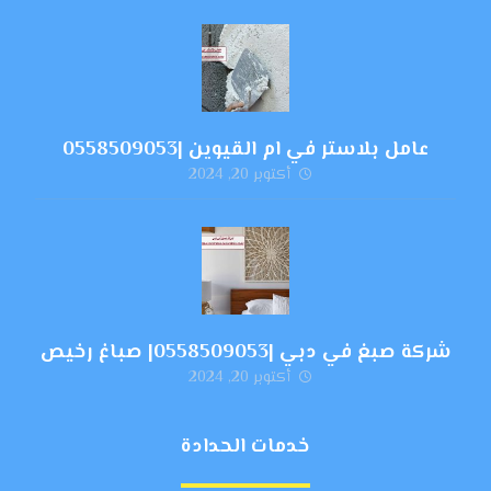
عامل بلاستر في ام القيوين |0558509053
أكتوبر 20, 2024
شركة صبغ في دبي |0558509053| صباغ رخيص
أكتوبر 20, 2024
خدمات الحدادة