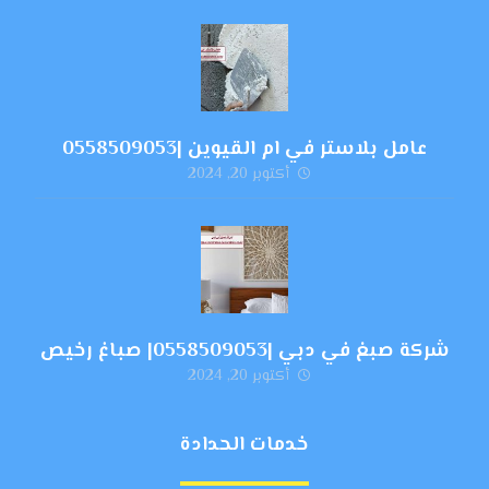
عامل بلاستر في ام القيوين |0558509053
أكتوبر 20, 2024
شركة صبغ في دبي |0558509053| صباغ رخيص
أكتوبر 20, 2024
خدمات الحدادة