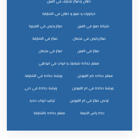
دهان وصباغ محترف في العين
ديكورات و صبغ و دهان في الشارقة
شركة صبغ في العين
صباغ رخيص في الفجيرة
صباغ رخيص في عجمان
صباغ في الشارقة
صباغ في العين
صباغ في عجمان
معلم حدادة شبابيك و ابواب في ابوظبي
معلم حداده بام القيوين
ورشة حدادة في الشارقة
ورشة حدادة في ام القيوين
ورشة حدادة في دبي
ﺗﺮﻛﻴﺐ اﺑﻮاب ﺣﺪﻳﺪ
ﺣﺪاد راس اﻟﺨﻴﻤﺔ
ﻣﻌﻠﻢ ﺣﺪاده ﺑﺎﻟﺸﺎرﻗﺔ