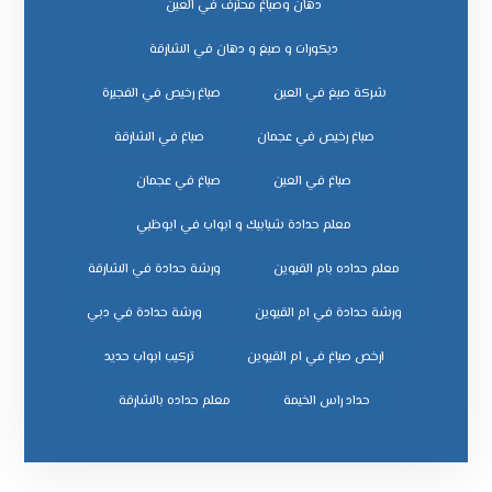
دهان وصباغ محترف في العين
ديكورات و صبغ و دهان في الشارقة
شركة صبغ في العين
صباغ رخيص في الفجيرة
صباغ رخيص في عجمان
صباغ في الشارقة
صباغ في العين
صباغ في عجمان
معلم حدادة شبابيك و ابواب في ابوظبي
معلم حداده بام القيوين
ورشة حدادة في الشارقة
ورشة حدادة في ام القيوين
ورشة حدادة في دبي
ﺗﺮﻛﻴﺐ اﺑﻮاب ﺣﺪﻳﺪ
ﺣﺪاد راس اﻟﺨﻴﻤﺔ
ﻣﻌﻠﻢ ﺣﺪاده ﺑﺎﻟﺸﺎرﻗﺔ