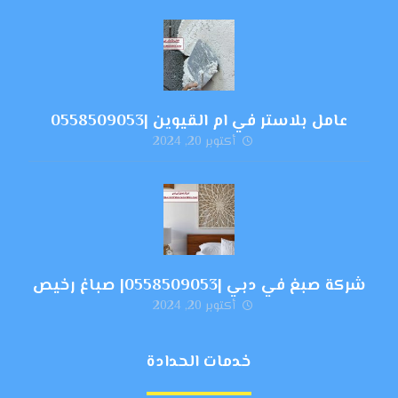
عامل بلاستر في ام القيوين |0558509053
أكتوبر 20, 2024
شركة صبغ في دبي |0558509053| صباغ رخيص
أكتوبر 20, 2024
خدمات الحدادة