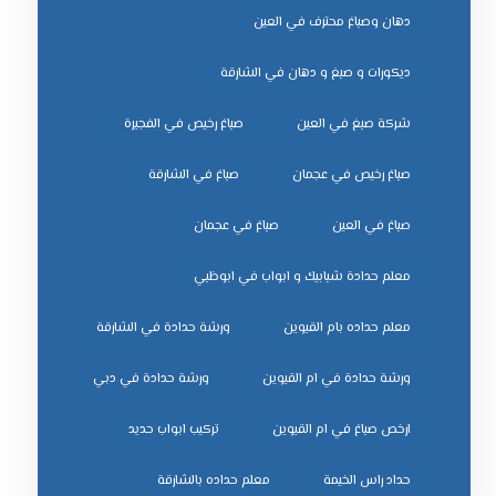
دهان وصباغ محترف في العين
ديكورات و صبغ و دهان في الشارقة
شركة صبغ في العين
صباغ رخيص في الفجيرة
صباغ رخيص في عجمان
صباغ في الشارقة
صباغ في العين
صباغ في عجمان
معلم حدادة شبابيك و ابواب في ابوظبي
معلم حداده بام القيوين
ورشة حدادة في الشارقة
ورشة حدادة في ام القيوين
ورشة حدادة في دبي
ﺗﺮﻛﻴﺐ اﺑﻮاب ﺣﺪﻳﺪ
ﺣﺪاد راس اﻟﺨﻴﻤﺔ
ﻣﻌﻠﻢ ﺣﺪاده ﺑﺎﻟﺸﺎرﻗﺔ