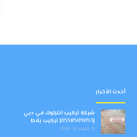
أحدث الأخبار
شركة تركيب انترلوك في دبي
|0558509053| تركيب بلاط
أكتوبر 20, 2024