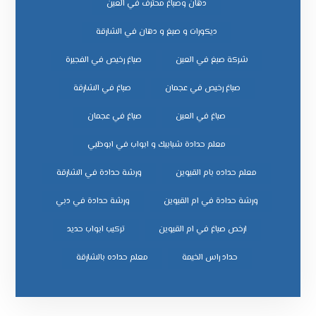
دهان وصباغ محترف في العين
ديكورات و صبغ و دهان في الشارقة
شركة صبغ في العين
صباغ رخيص في الفجيرة
صباغ رخيص في عجمان
صباغ في الشارقة
صباغ في العين
صباغ في عجمان
معلم حدادة شبابيك و ابواب في ابوظبي
معلم حداده بام القيوين
ورشة حدادة في الشارقة
ورشة حدادة في ام القيوين
ورشة حدادة في دبي
ﺗﺮﻛﻴﺐ اﺑﻮاب ﺣﺪﻳﺪ
ﺣﺪاد راس اﻟﺨﻴﻤﺔ
ﻣﻌﻠﻢ ﺣﺪاده ﺑﺎﻟﺸﺎرﻗﺔ