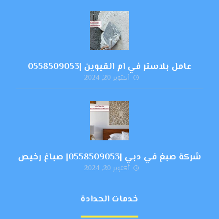
عامل بلاستر في ام القيوين |0558509053
أكتوبر 20, 2024
شركة صبغ في دبي |0558509053| صباغ رخيص
أكتوبر 20, 2024
خدمات الحدادة