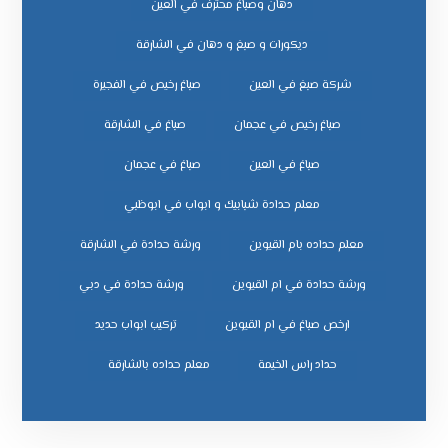
دهان وصباغ محترف في العين
ديكورات و صبغ و دهان في الشارقة
شركة صبغ في العين
صباغ رخيص في الفجيرة
صباغ رخيص في عجمان
صباغ في الشارقة
صباغ في العين
صباغ في عجمان
معلم حدادة شبابيك و ابواب في ابوظبي
معلم حداده بام القيوين
ورشة حدادة في الشارقة
ورشة حدادة في ام القيوين
ورشة حدادة في دبي
ﺗﺮﻛﻴﺐ اﺑﻮاب ﺣﺪﻳﺪ
ﺣﺪاد راس اﻟﺨﻴﻤﺔ
ﻣﻌﻠﻢ ﺣﺪاده ﺑﺎﻟﺸﺎرﻗﺔ