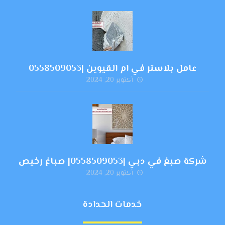
عامل بلاستر في ام القيوين |0558509053
أكتوبر 20, 2024
شركة صبغ في دبي |0558509053| صباغ رخيص
أكتوبر 20, 2024
خدمات الحدادة