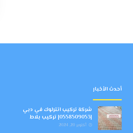
أحدث الأخبار
شركة تركيب انترلوك في دبي
|0558509053| تركيب بلاط
أكتوبر 20, 2024