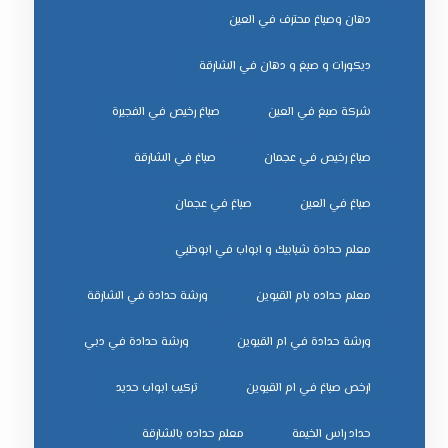
دهان وصباغ محترف في العين
ديكورات و صبغ و دهان في الشارقة
شركة صبغ في العين
صباغ رخيص في الفجيرة
صباغ رخيص في عجمان
صباغ في الشارقة
صباغ في العين
صباغ في عجمان
معلم حدادة شبابيك و ابواب في ابوظبي
معلم حداده بام القيوين
ورشة حدادة في الشارقة
ورشة حدادة في ام القيوين
ورشة حدادة في دبي
ﺗﺮﻛﻴﺐ اﺑﻮاب ﺣﺪﻳﺪ
ﺣﺪاد راس اﻟﺨﻴﻤﺔ
ﻣﻌﻠﻢ ﺣﺪاده ﺑﺎﻟﺸﺎرﻗﺔ