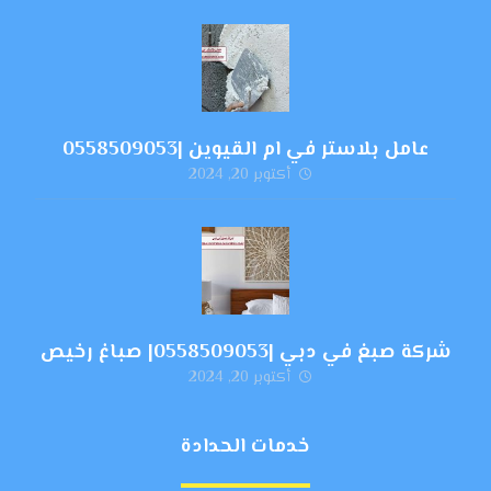
عامل بلاستر في ام القيوين |0558509053
أكتوبر 20, 2024
شركة صبغ في دبي |0558509053| صباغ رخيص
أكتوبر 20, 2024
خدمات الحدادة