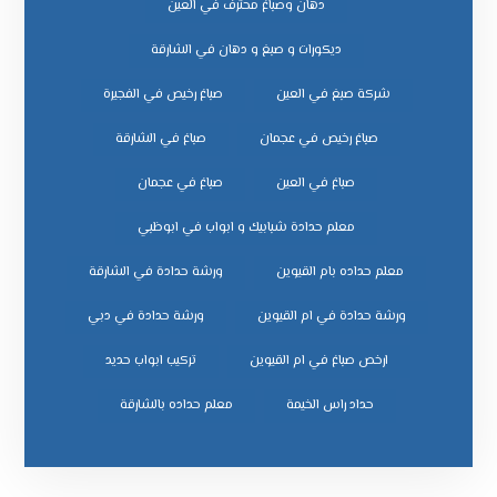
دهان وصباغ محترف في العين
ديكورات و صبغ و دهان في الشارقة
شركة صبغ في العين
صباغ رخيص في الفجيرة
صباغ رخيص في عجمان
صباغ في الشارقة
صباغ في العين
صباغ في عجمان
معلم حدادة شبابيك و ابواب في ابوظبي
معلم حداده بام القيوين
ورشة حدادة في الشارقة
ورشة حدادة في ام القيوين
ورشة حدادة في دبي
ﺗﺮﻛﻴﺐ اﺑﻮاب ﺣﺪﻳﺪ
ﺣﺪاد راس اﻟﺨﻴﻤﺔ
ﻣﻌﻠﻢ ﺣﺪاده ﺑﺎﻟﺸﺎرﻗﺔ