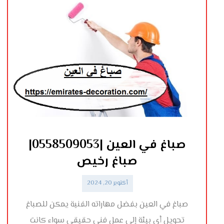
صباغ في العين |0558509053|
صباغ رخيص
أكتوبر 20, 2024
صباغ في العين بفضل مهاراته الفنية يمكن للصباغ
تحويل أي بيئة إلى عمل فني حقيقي سواء كانت