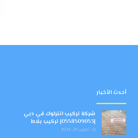
أحدث الأخبار
شركة تركيب انترلوك في دبي
|0558509053| تركيب بلاط
أكتوبر 20, 2024