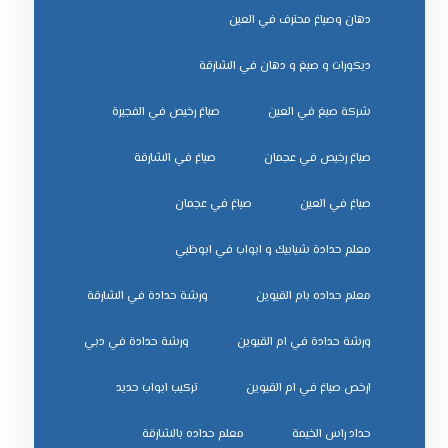
دهان وصباغ محترف في العين
ديكورات و صبغ و دهان في الشارقة
شركة صبغ في العين
صباغ رخيص في الفجيرة
صباغ رخيص في عجمان
صباغ في الشارقة
صباغ في العين
صباغ في عجمان
معلم حدادة شبابيك و ابواب في ابوظبي
معلم حداده بام القيوين
ورشة حدادة في الشارقة
ورشة حدادة في ام القيوين
ورشة حدادة في دبي
ﺗﺮﻛﻴﺐ اﺑﻮاب ﺣﺪﻳﺪ
ﺣﺪاد راس اﻟﺨﻴﻤﺔ
ﻣﻌﻠﻢ ﺣﺪاده ﺑﺎﻟﺸﺎرﻗﺔ