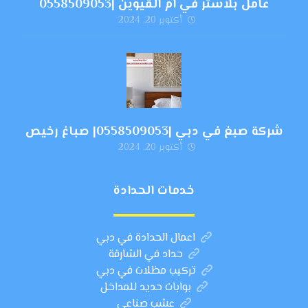
عامل بلاستر في ام القيوين |0558509053
أكتوبر 20, 2024
شركة صبغ في دبي |0558509053| صباغ رخيص
أكتوبر 20, 2024
خدمات الحدادة
اعمال الحدادة في دبي
حداد في الشارقة
تركيب مظلات في دبي
بوابات حديد للمداخل
عشب صناعي