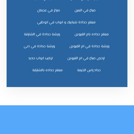
صباغ في العين
صباغ في عجمان
معلم حدادة شبابيك و ابواب في ابوظبي
معلم حداده بام القيوين
ورشة حدادة في الشارقة
ورشة حدادة في ام القيوين
ورشة حدادة في دبي
ﺗﺮﻛﻴﺐ اﺑﻮاب ﺣﺪﻳﺪ
ﺣﺪاد راس اﻟﺨﻴﻤﺔ
ﻣﻌﻠﻢ ﺣﺪاده ﺑﺎﻟﺸﺎرﻗﺔ