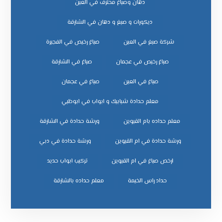
دهان وصباغ محترف في العين
ديكورات و صبغ و دهان في الشارقة
شركة صبغ في العين
صباغ رخيص في الفجيرة
صباغ رخيص في عجمان
صباغ في الشارقة
صباغ في العين
صباغ في عجمان
معلم حدادة شبابيك و ابواب في ابوظبي
معلم حداده بام القيوين
ورشة حدادة في الشارقة
ورشة حدادة في ام القيوين
ورشة حدادة في دبي
ﺗﺮﻛﻴﺐ اﺑﻮاب ﺣﺪﻳﺪ
ﺣﺪاد راس اﻟﺨﻴﻤﺔ
ﻣﻌﻠﻢ ﺣﺪاده ﺑﺎﻟﺸﺎرﻗﺔ