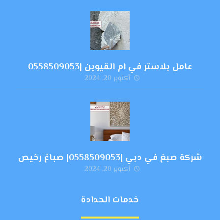
عامل بلاستر في ام القيوين |0558509053
أكتوبر 20, 2024
شركة صبغ في دبي |0558509053| صباغ رخيص
أكتوبر 20, 2024
خدمات الحدادة