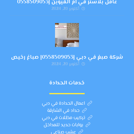
عامل بلاستر في ام القيوين |0558509053
أكتوبر 20, 2024
شركة صبغ في دبي |0558509053| صباغ رخيص
أكتوبر 20, 2024
خدمات الحدادة
اعمال الحدادة في دبي
حداد في الشارقة
تركيب مظلات في دبي
بوابات حديد للمداخل
عشب صناعي