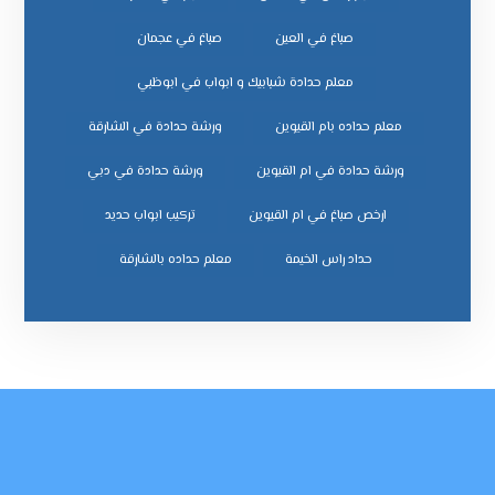
صباغ في العين
صباغ في عجمان
معلم حدادة شبابيك و ابواب في ابوظبي
معلم حداده بام القيوين
ورشة حدادة في الشارقة
ورشة حدادة في ام القيوين
ورشة حدادة في دبي
ﺗﺮﻛﻴﺐ اﺑﻮاب ﺣﺪﻳﺪ
ﺣﺪاد راس اﻟﺨﻴﻤﺔ
ﻣﻌﻠﻢ ﺣﺪاده ﺑﺎﻟﺸﺎرﻗﺔ