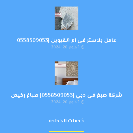
عامل بلاستر في ام القيوين |0558509053
أكتوبر 20, 2024
شركة صبغ في دبي |0558509053| صباغ رخيص
أكتوبر 20, 2024
خدمات الحدادة