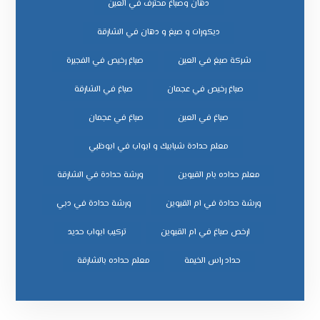
دهان وصباغ محترف في العين
ديكورات و صبغ و دهان في الشارقة
شركة صبغ في العين
صباغ رخيص في الفجيرة
صباغ رخيص في عجمان
صباغ في الشارقة
صباغ في العين
صباغ في عجمان
معلم حدادة شبابيك و ابواب في ابوظبي
معلم حداده بام القيوين
ورشة حدادة في الشارقة
ورشة حدادة في ام القيوين
ورشة حدادة في دبي
ﺗﺮﻛﻴﺐ اﺑﻮاب ﺣﺪﻳﺪ
ﺣﺪاد راس اﻟﺨﻴﻤﺔ
ﻣﻌﻠﻢ ﺣﺪاده ﺑﺎﻟﺸﺎرﻗﺔ