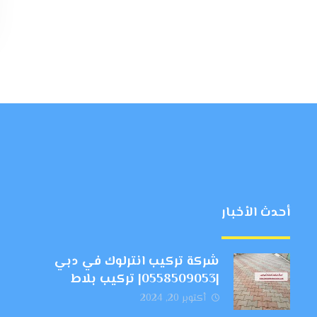
أحدث الأخبار
شركة تركيب انترلوك في دبي
|0558509053| تركيب بلاط
أكتوبر 20, 2024