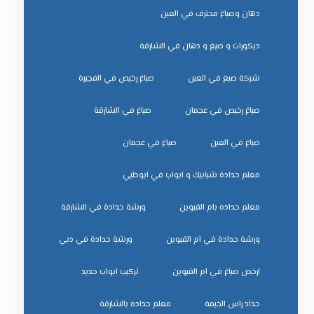
دهان وصباغ محترف في العين
ديكورات و صبغ و دهان في الشارقة
شركة صبغ في العين
صباغ رخيص في الفجيرة
صباغ رخيص في عجمان
صباغ في الشارقة
صباغ في العين
صباغ في عجمان
معلم حدادة شبابيك و ابواب في ابوظبي
معلم حداده بام القيوين
ورشة حدادة في الشارقة
ورشة حدادة في ام القيوين
ورشة حدادة في دبي
ﺗﺮﻛﻴﺐ اﺑﻮاب ﺣﺪﻳﺪ
ﺣﺪاد راس اﻟﺨﻴﻤﺔ
ﻣﻌﻠﻢ ﺣﺪاده ﺑﺎﻟﺸﺎرﻗﺔ