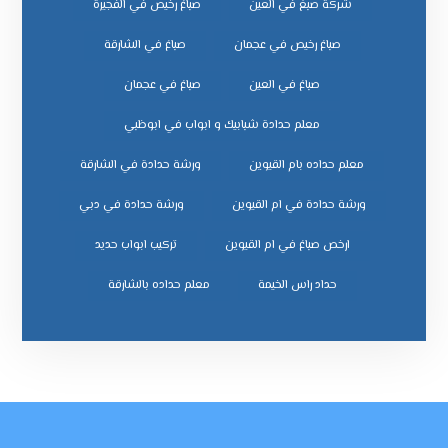
شركة صبغ في العين
صباغ رخيص في الفجيرة
صباغ رخيص في عجمان
صباغ في الشارقة
صباغ في العين
صباغ في عجمان
معلم حدادة شبابيك و ابواب في ابوظبي
معلم حداده بام القيوين
ورشة حدادة في الشارقة
ورشة حدادة في ام القيوين
ورشة حدادة في دبي
ﺗﺮﻛﻴﺐ اﺑﻮاب ﺣﺪﻳﺪ
ﺣﺪاد راس اﻟﺨﻴﻤﺔ
ﻣﻌﻠﻢ ﺣﺪاده ﺑﺎﻟﺸﺎرﻗﺔ