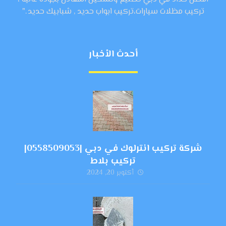
تركيب مظلات سيارات،تركيب ابواب حديد , شبابيك حديد ."
أحدث الأخبار
شركة تركيب انترلوك في دبي |0558509053|
تركيب بلاط
أكتوبر 20, 2024