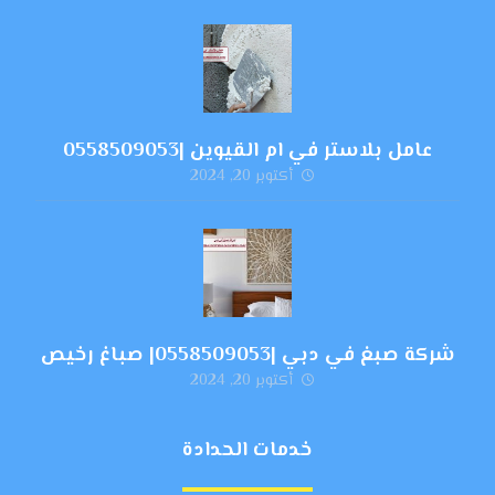
عامل بلاستر في ام القيوين |0558509053
أكتوبر 20, 2024
شركة صبغ في دبي |0558509053| صباغ رخيص
أكتوبر 20, 2024
خدمات الحدادة