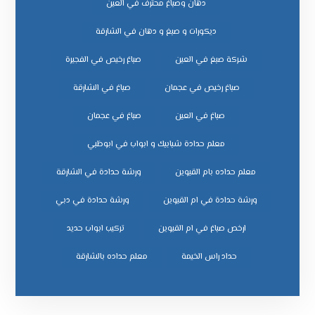
دهان وصباغ محترف في العين
ديكورات و صبغ و دهان في الشارقة
شركة صبغ في العين
صباغ رخيص في الفجيرة
صباغ رخيص في عجمان
صباغ في الشارقة
صباغ في العين
صباغ في عجمان
معلم حدادة شبابيك و ابواب في ابوظبي
معلم حداده بام القيوين
ورشة حدادة في الشارقة
ورشة حدادة في ام القيوين
ورشة حدادة في دبي
ﺗﺮﻛﻴﺐ اﺑﻮاب ﺣﺪﻳﺪ
ﺣﺪاد راس اﻟﺨﻴﻤﺔ
ﻣﻌﻠﻢ ﺣﺪاده ﺑﺎﻟﺸﺎرﻗﺔ