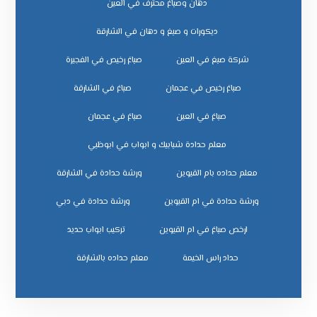
دهان وصباغ محترف في العين
ديكورات و صبغ و دهان في الشارقة
شركة صبغ في العين
صباغ رخيص في الفجيرة
صباغ رخيص في عجمان
صباغ في الشارقة
صباغ في العين
صباغ في عجمان
معلم حدادة شبابيك و ابواب في ابوظبي
معلم حداده بام القيوين
ورشة حدادة في الشارقة
ورشة حدادة في ام القيوين
ورشة حدادة في دبي
ﺗﺮﻛﻴﺐ اﺑﻮاب ﺣﺪﻳﺪ
ﺣﺪاد راس اﻟﺨﻴﻤﺔ
ﻣﻌﻠﻢ ﺣﺪاده ﺑﺎﻟﺸﺎرﻗﺔ