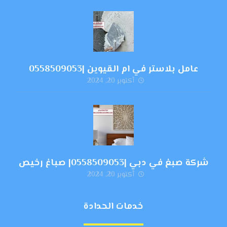
عامل بلاستر في ام القيوين |0558509053
أكتوبر 20, 2024
شركة صبغ في دبي |0558509053| صباغ رخيص
أكتوبر 20, 2024
خدمات الحدادة