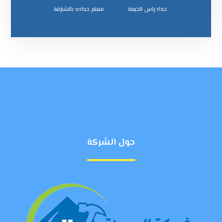
ﺣﺪاد راس اﻟﺨﻴﻤﺔ
ﻣﻌﻠﻢ ﺣﺪاده ﺑﺎﻟﺸﺎرﻗﺔ
حول الشركة