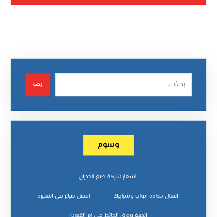
بحث
وسوم
اسعار شركة صبغ الجدران
اعمال حدادة ابواب وشبابيك
افضل صباغ في الفجيرة
الصبغ وورق الحائط في ام القيوين