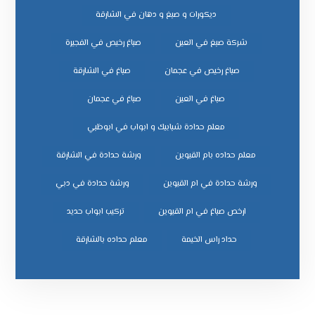
ديكورات و صبغ و دهان في الشارقة
شركة صبغ في العين
صباغ رخيص في الفجيرة
صباغ رخيص في عجمان
صباغ في الشارقة
صباغ في العين
صباغ في عجمان
معلم حدادة شبابيك و ابواب في ابوظبي
معلم حداده بام القيوين
ورشة حدادة في الشارقة
ورشة حدادة في ام القيوين
ورشة حدادة في دبي
ﺗﺮﻛﻴﺐ اﺑﻮاب ﺣﺪﻳﺪ
ﺣﺪاد راس اﻟﺨﻴﻤﺔ
ﻣﻌﻠﻢ ﺣﺪاده ﺑﺎﻟﺸﺎرﻗﺔ