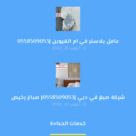
عامل بلاستر في ام القيوين |0558509053
أكتوبر 20, 2024
شركة صبغ في دبي |0558509053| صباغ رخيص
أكتوبر 20, 2024
خدمات الحدادة