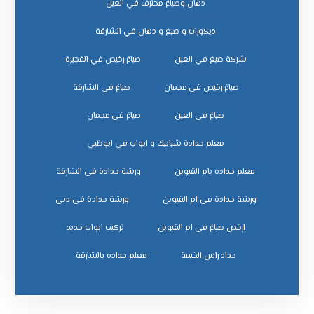
دهان وصباغ محترف في العين
ديكورات و صبغ و دهان في الشارقة
شركة صبغ في العين
صباغ رخيص في الفجيرة
صباغ رخيص في عجمان
صباغ في الشارقة
صباغ في العين
صباغ في عجمان
معلم حدادة شبابيك و ابواب في ابوظبي
معلم حداده بام القيوين
ورشة حدادة في الشارقة
ورشة حدادة في ام القيوين
ورشة حدادة في دبي
ﺗﺮﻛﻴﺐ اﺑﻮاب ﺣﺪﻳﺪ
ﺣﺪاد راس اﻟﺨﻴﻤﺔ
ﻣﻌﻠﻢ ﺣﺪاده ﺑﺎﻟﺸﺎرﻗﺔ