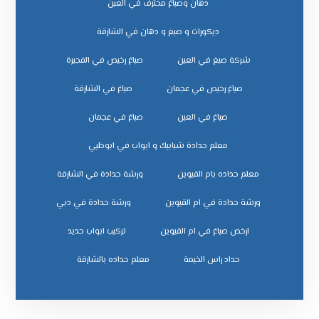
دهان وصباغ محترف في العين
ديكورات و صبغ و دهان في الشارقة
شركة صبغ في العين
صباغ رخيص في الفجيرة
صباغ رخيص في عجمان
صباغ في الشارقة
صباغ في العين
صباغ في عجمان
معلم حدادة شبابيك و ابواب في ابوظبي
معلم حداده بام القيوين
ورشة حدادة في الشارقة
ورشة حدادة في ام القيوين
ورشة حدادة في دبي
ﺗﺮﻛﻴﺐ اﺑﻮاب ﺣﺪﻳﺪ
ﺣﺪاد راس اﻟﺨﻴﻤﺔ
ﻣﻌﻠﻢ ﺣﺪاده ﺑﺎﻟﺸﺎرﻗﺔ