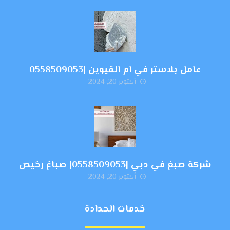
عامل بلاستر في ام القيوين |0558509053
أكتوبر 20, 2024
شركة صبغ في دبي |0558509053| صباغ رخيص
أكتوبر 20, 2024
خدمات الحدادة